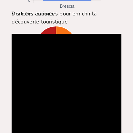
Visiteurs annuels
Données estimées pour enrichir la
découverte touristique
Répartition des sites touristiques