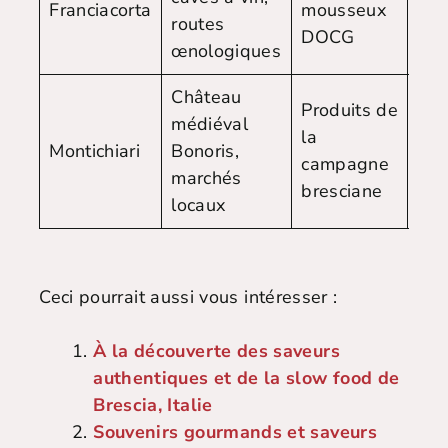
Franciacorta
mousseux
routes
vél
DOCG
œnologiques
Château
Produits de
médiéval
la
Montichiari
Bonoris,
Voi
campagne
marchés
bresciane
locaux
Ceci pourrait aussi vous intéresser :
À la découverte des saveurs
authentiques et de la slow food de
Brescia, Italie
Souvenirs gourmands et saveurs