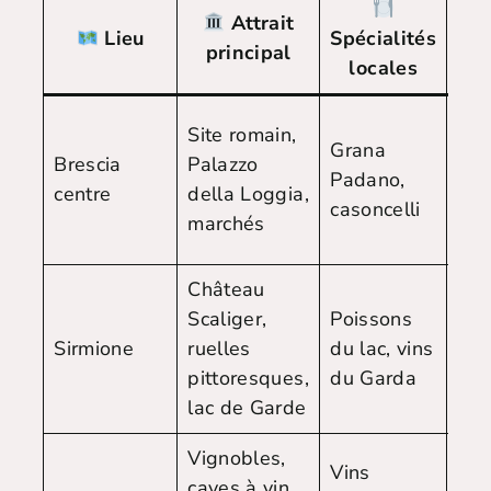
Attrait
Lieu
Spécialités
principal
Ac
locales
Trai
Site romain,
Grana
voi
Brescia
Palazzo
Padano,
dep
centre
della Loggia,
casoncelli
Mil
marchés
(1h
Château
Voi
Scaliger,
Poissons
bu
Sirmione
ruelles
du lac, vins
dep
pittoresques,
du Garda
Bre
lac de Garde
Vignobles,
Vins
caves à vin,
Voi