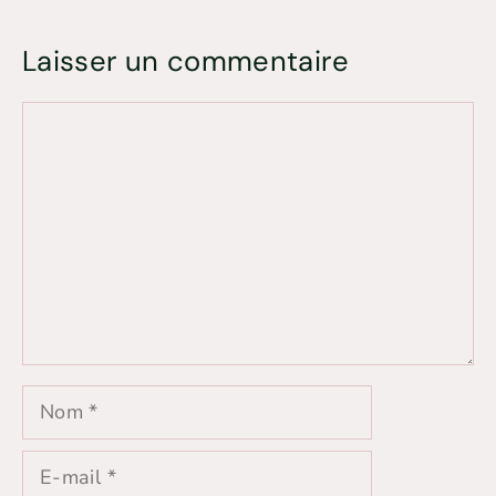
Laisser un commentaire
Commentaire
Nom
E-
mail