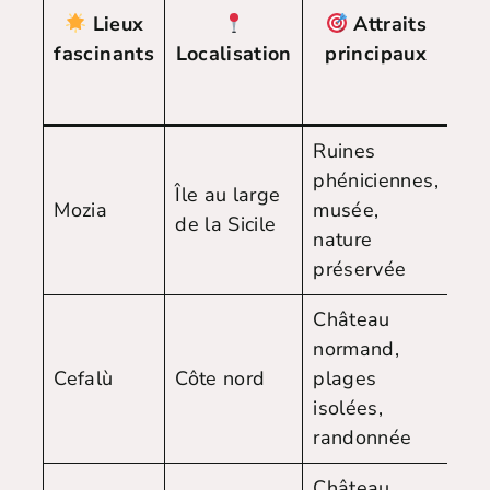
Me
Lieux
Attraits
p
fascinants
Localisation
principaux
v
Ruines
phéniciennes,
Mai
Île au large
Mozia
musée,
Se
de la Sicile
nature
- O
préservée
Château
normand,
Mai
Cefalù
Côte nord
plages
Se
isolées,
randonnée
Château