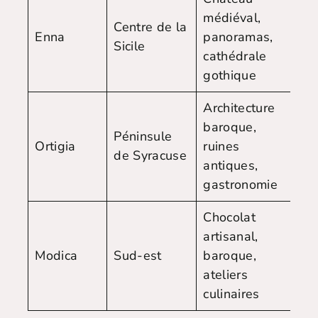
médiéval,
Centre de la
Avr
Enna
panoramas,
Sicile
Se
cathédrale
gothique
Architecture
baroque,
Péninsule
Avr
Ortigia
ruines
de Syracuse
Oc
antiques,
gastronomie
Chocolat
artisanal,
Se
Modica
Sud-est
baroque,
-
ateliers
No
culinaires