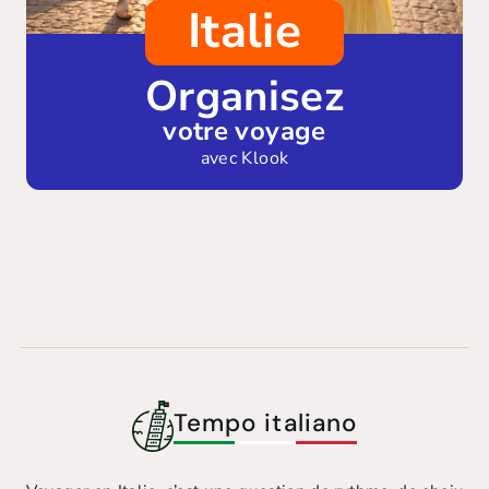
Italie
Organisez
votre voyage
avec Klook
Tempo italiano