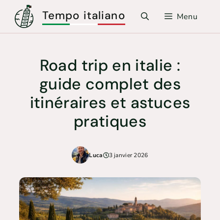
Aller
Tempo italiano
Menu
au
contenu
Road trip en italie :
guide complet des
itinéraires et astuces
pratiques
Luca
3 janvier 2026